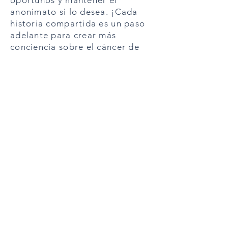
oportunos y mantener el
anonimato si lo desea. ¡Cada
historia compartida es un paso
adelante para crear más
conciencia sobre el cáncer de
pulmón y su detección!
Si desea ponerse en contacto
con un miembro del equipo de
la Iniciativa Estadounidense de
Detección del Cáncer de
Pulmón, envíe un correo
electrónico a info@alcsi.org.
COMPARTE TU HISTORIA
© 2026 by ALCSI. ALCSI is a 501(c)(3) non-profit
organization.
Contact:
info@alcsi.org